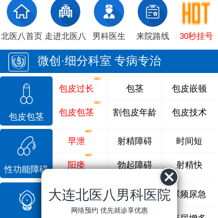
北医八首页
走进北医八
男科医生
来院路线
30秒挂号
微创·细分科室 专病专治
包皮过长
包茎
包皮嵌顿
包皮包茎
割包皮年龄
包皮技术
包皮包茎
早泄
射精障碍
时间短
阳痿
勃起障碍
射精快
性功能障碍
大连北医八男科医院
前列腺炎
前列腺痛
尿频尿急
网络预约 优先就诊享优惠