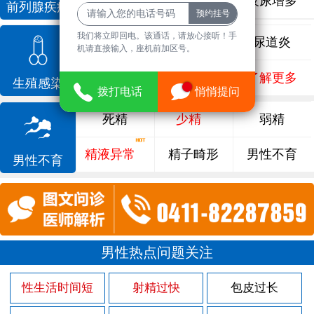
前列腺增生
排尿不畅
夜尿增多
前列腺疾病
我们将立即回电。该通话，请放心接听！手
龟头炎
睾丸炎
尿道炎
机请直接输入，座机前加区号。
尿相关
泌尿感染
了解更多
生殖感染
拨打电话
悄悄提问
死精
少精
弱精
精液异常
精子畸形
男性不育
男性不育
男性热点问题关注
性生活时间短
射精过快
包皮过长