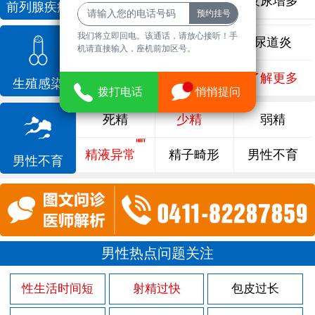
前列腺增生
排尿不畅
夜尿增多
前列腺疾病
我们将立即回电。该通话，请放心接听！手
龟头炎
睾丸炎
尿道炎
机请直接输入，座机前加区号。
尿相关
泌尿感染
了解更多
生殖感染
拨打电话
悄悄提问
死精
少精
弱精
精液异常
精子畸形
男性不育
男性不育
男性热点问题关注
性生活时间短
射精过快
包皮过长