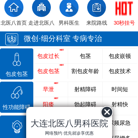
北医八首页
走进北医八
男科医生
来院路线
30秒挂号
微创·细分科室 专病专治
包皮过长
包茎
包皮嵌顿
包皮包茎
割包皮年龄
包皮技术
包皮包茎
早泄
射精障碍
时间短
阳痿
勃起障碍
射精快
性功能障碍
大连北医八男科医院
前列腺炎
前列腺痛
尿频尿急
网络预约 优先就诊享优惠