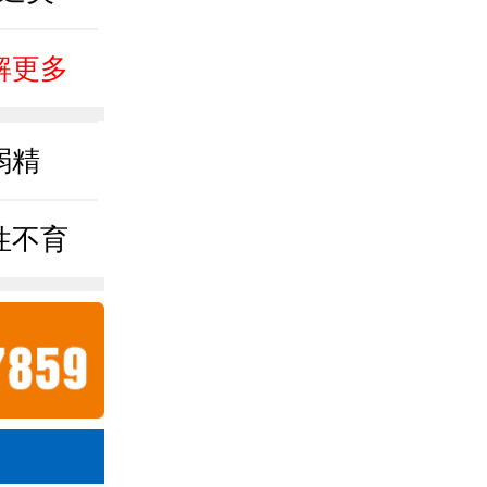
解更多
弱精
性不育