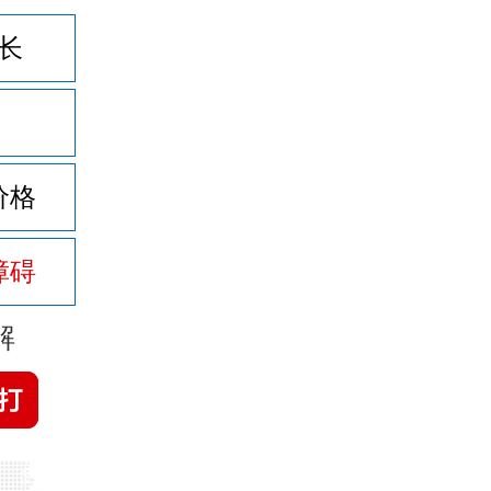
长
价格
障碍
解