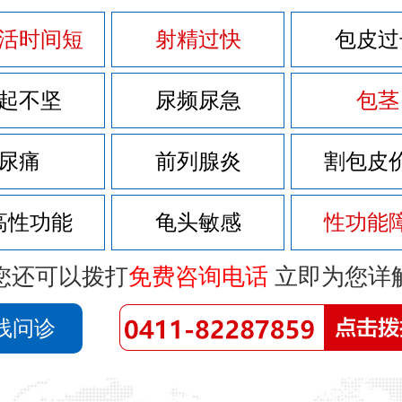
活时间短
射精过快
包皮过
起不坚
尿频尿急
包茎
尿痛
前列腺炎
割包皮
高性功能
龟头敏感
性功能
您还可以拨打
免费咨询电话
立即为您详
线问诊