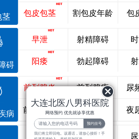
包皮包茎
割包皮年龄
包
包茎
早泄
射精障碍
时
阳痿
勃起障碍
射
障碍
前列腺炎
前列腺痛
尿
大连北医八男科医院
前列腺增生
排尿不畅
夜
疾病
网络预约 优先就诊享优惠
我们将立即回电。该通话，请放心接听！手
龟头炎
睾丸炎
尿