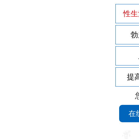
性生
勃
提
在