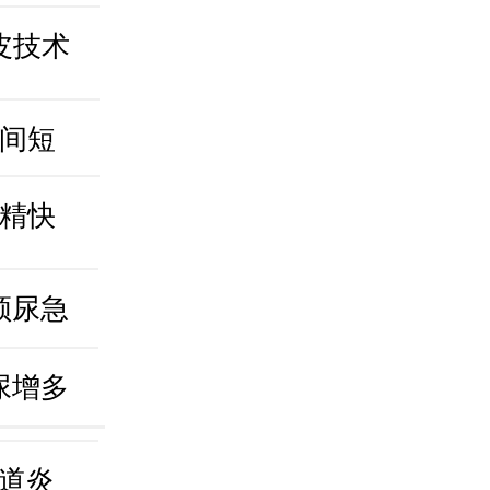
皮技术
间短
精快
频尿急
尿增多
道炎