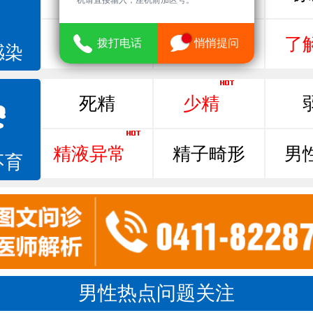
机请直接输入，座机前加区号。
尿相关
泌尿感染
了
拨打电话
悄悄提问
感染
死精
少精
精液异常
精子畸形
男
不育
男性热点问题关注